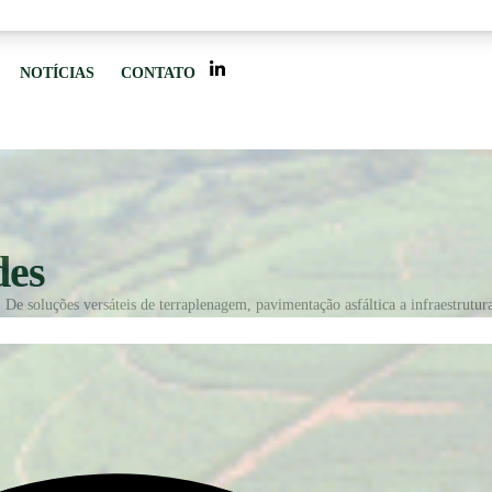
NOTÍCIAS
CONTATO
des
De soluções versáteis de terraplenagem, pavimentação asfáltica a infraestrutur