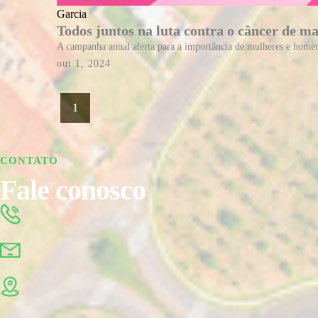
Garcia
Todos juntos na luta contra o câncer de m
A campanha anual alerta para a importância de mulheres e homen
out 1, 2024
1
CONTATO
Fale conosco
(19) 3446.8180
atendimento@garciatp.com.br
Rua Pedro Bellon, 42 • Jd. Rosa Marrafon Lucas Limeira/SP