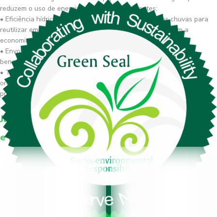
reduzem o uso de energia e emissão de poluentes;
• Eficiência hídrica: Sistemas de captação de água das chuvas para
reutilizar em sua sede entre outras práticas que promovem a
economia e reutilização deste recurso;
• Envolvimento com a comunidade local: Apoio a projetos
beneficentes da comunidade local;
• Transparência e governança: Em toda nossa estrutura
organizacional, nos comprometemos com altos padrões éticos,
promovendo relações de confiança com todos os stakeholders.
Juntos, construiremos um futuro sustentável
e repleto de conquistas.