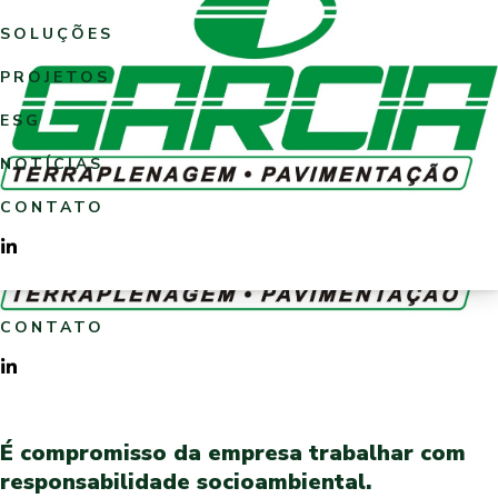
LOGO GARCIA.jpg
SOLUÇÕES
Open menu
HOME
PROJETOS
SOBRE NÓS
ESG
SOLUÇÕES
NOTÍCIAS
PROJETOS
CONTATO
ESG
ORÇAMENTO
NOTÍCIAS
CONTATO
ORÇAMENTO
ESG
É compromisso da empresa trabalhar com
responsabilidade socioambiental.