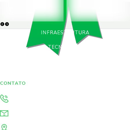
INFRAESTRUTURA
•
TECNOLOGIA
•
SOLUÇÕES
•
PROJETOS
CONTATO
Fale conosco
(19) 3446.8180
atendimento@garciatp.com.br