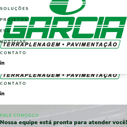
LOGO GARCIA.jpg
SOLUÇÕES
Open menu
HOME
PROJETOS
SOBRE NÓS
ESG
SOLUÇÕES
NOTÍCIAS
PROJETOS
CONTATO
ESG
ORÇAMENTO
NOTÍCIAS
CONTATO
ORÇAMENTO
CONTATO
FALE CONOSCO
Nossa equipe está pronta
para atender você!