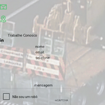
(19) 3446.8180
atendimento@garciatp.com.br
Rua Pedro Bellon, 42 • Jd. Rosa Marrafon Lucas Limeira/SP
Privacidade
Trabalhe Conosco
nome
email
telefone
mensagem